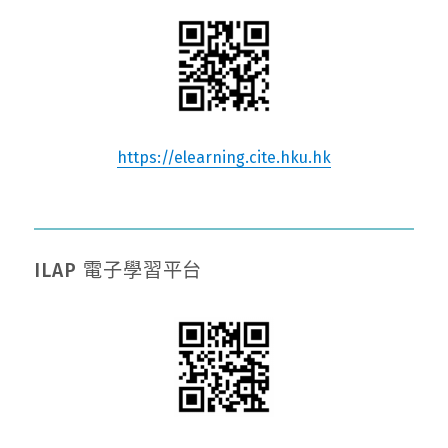
https://elearning.cite.hku.hk
ILAP 電子學習平台