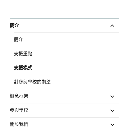
展
簡介
開
子
選
簡介
單
支援重點
支援模式
對參與學校的期望
展
概念框架
開
子
選
展
參與學校
單
開
子
選
展
關於我們
單
開