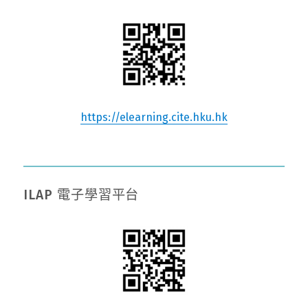
https://elearning.cite.hku.hk
ILAP 電子學習平台