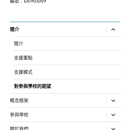
編號：EA1903009
展
簡介
開
子
選
簡介
單
支援重點
支援模式
對參與學校的期望
展
概念框架
開
子
選
展
參與學校
單
開
子
選
展
關於我們