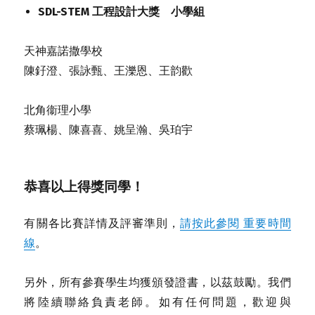
SDL-STEM 工程設計大獎 小學組
天神嘉諾撒學校
陳釨澄、張詠甄、王濼恩、王韵歡
北角衞理小學
蔡珮楊、陳喜喜、姚呈瀚、吳珀宇
恭喜以上得獎同學！
有關各比賽詳情及評審準則，
請按此參閱 重要時間
線
。
另外，所有參賽學生均獲頒發證書，以茲鼓勵。我們
將陸續聯絡負責老師。如有任何問題，歡迎與