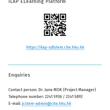
ILAP ELearning Platform
https://ilap-sdlstem.cite.hku.hk
Enquiries
Contact person: Dr. Jane MOK (Project Manager)
Telephone number: 2241 5936 / 2241 5892
E-mail:
jcstem-admin@cite.hku.hk