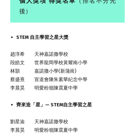
個人獎項
得獎名單
（排名不分先
後）
STEM 自主學習之星大獎
趙淳希 天神嘉諾撒學校
段皓文 世界龍岡學校黃耀南小學
林顥 嘉諾撒小學(新蒲崗)
蔡盛熹 宣道會陳朱素華紀念中學
李晨昊 明愛粉嶺陳震夏中學
齊來造「星」— STEM自主學習之星
劉星渝 天神嘉諾撒學校
李晨昊 明愛粉嶺陳震夏中學