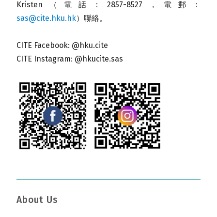
Kristen（電話：2857-8527，電郵：
sas@cite.hku.hk
）聯絡。
CITE Facebook: @hku.cite
CITE Instagram: @hkucite.sas
About Us