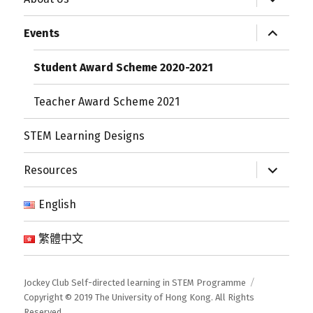
child
menu
expand
Events
child
menu
Student Award Scheme 2020-2021
Teacher Award Scheme 2021
STEM Learning Designs
expand
Resources
child
menu
English
繁體中文
Jockey Club Self-directed learning in STEM Programme
Copyright © 2019 The University of Hong Kong. All Rights
Reserved.