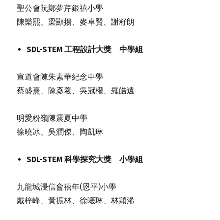
聖公會阮鄭夢芹銀禧小學
陳樂熙、梁顯揚、麥卓賢、謝籽朗
SDL-STEM 工程設計大獎 中學組
宣道會陳朱素華紀念中學
蔡盛熹、陳彥羲、吳冠權、羅皓遠
明愛粉嶺陳震夏中學
徐曉冰、吳潤傑、陶凱琳
SDL-STEM 科學探究大獎 小學組
九龍城浸信會禧年(恩平)小學
戴梓峰、黃振林、徐曦琳、林穎浠