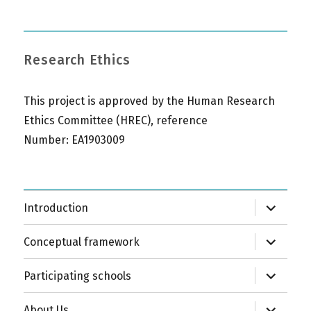
Research Ethics
This project is approved by the Human Research
Ethics Committee (HREC), reference
Number: EA1903009
expand
Introduction
child
menu
expand
Conceptual framework
child
menu
expand
Participating schools
child
menu
expand
About Us